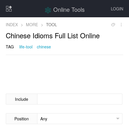
Online Tools
LOGIN
INDEX
>
MORE
>
TOOL
Chinese Idioms Full List Online
TAG
life-tool
chinese
Include
Position