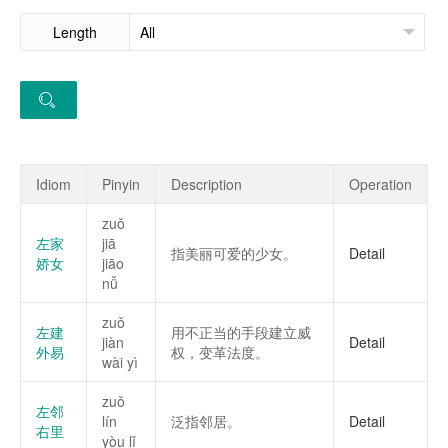
Length
Idiom
Pinyin
Description
Operation
zuǒ
左家
jiā
指美丽可爱的少女。
Detail
娇女
jiāo
nǚ
zuǒ
左建
用不正当的手段建立威
jiàn
Detail
外易
权，变革法度。
wài yì
zuǒ
左邻
lín
泛指邻居。
Detail
右里
yòu lǐ