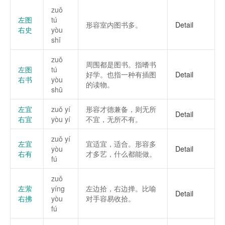
zuǒ
左图
tú
形容室内图书多。
Detail
右史
yòu
shǐ
zuǒ
周围都是图书。指嗜书
左图
tú
好学。也指一种有插图
Detail
右书
yòu
的读物。
shū
左宜
zuǒ yí
形容才德兼备，则无所
Detail
右宜
yòu yí
不宜，无所不有。
zuǒ yí
左宜
宜适宜，适合。形容多
yòu
Detail
右有
才多艺，什么都能做。
fú
zuǒ
左萦
yíng
左边拾，右边掸。比喻
Detail
右拂
yòu
对手容易收拾。
fú