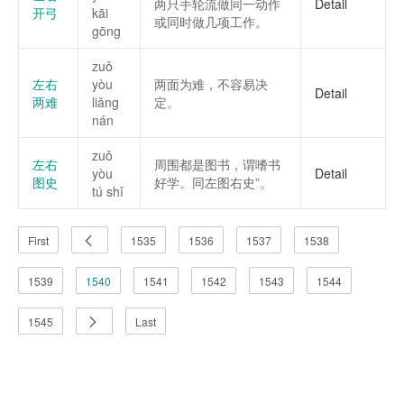
两只手轮流做同一动作
Detail
开弓
kāi
或同时做几项工作。
gōng
zuǒ
左右
yòu
两面为难，不容易决
Detail
两难
liǎng
定。
nán
zuǒ
左右
周围都是图书，谓嗜书
yòu
Detail
图史
好学。同左图右史”。
tú shǐ
First
1535
1536
1537
1538
1539
1540
1541
1542
1543
1544
1545
Last