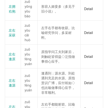
zuǒ
左拥
yōng
形容人姬妾多（多见于
Detail
右抱
yòu
旧小说）。
bào
zuǒ
左手右手都有收获。比
左右
yòu
喻研究学问，多采材
Detail
采获
cǎi
料。
huò
zuǒ
原指学问工夫到家后，
左右
yòu
则触处皆得益◇泛指做
Detail
逢原
féng
事得心应手。
yuán
逢遇到；源水源。到处
zuǒ
遇到充足的水源。原指
左右
yòu
赏识广博，应付裕如◇
Detail
逢源
féng
也比喻做事得心应手，
yuán
非常顺利。
zuǒ
左右手都能射箭。比喻
左右
yòu