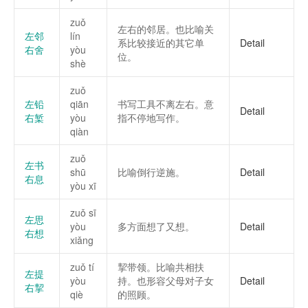
zuǒ
左右的邻居。也比喻关
左邻
lín
系比较接近的其它单
Detail
右舍
yòu
位。
shè
zuǒ
左铅
qiān
书写工具不离左右。意
Detail
右椠
yòu
指不停地写作。
qiàn
zuǒ
左书
shū
比喻倒行逆施。
Detail
右息
yòu xī
zuǒ sī
左思
yòu
多方面想了又想。
Detail
右想
xiǎng
zuǒ tí
挈带领。比喻共相扶
左提
yòu
持。也形容父母对子女
Detail
右挈
qiè
的照顾。