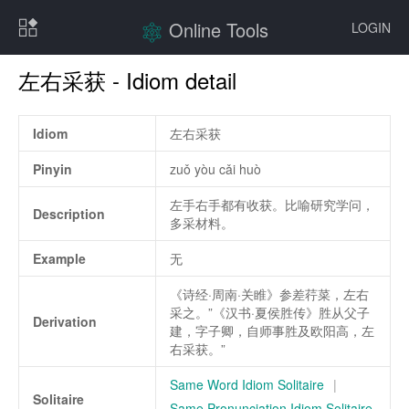
Online Tools
LOGIN
左右采获 - Idiom detail
Idiom
左右采获
Pinyin
zuǒ yòu cǎi huò
左手右手都有收获。比喻研究学问，
Description
多采材料。
Example
无
《诗经·周南·关睢》参差荇菜，左右
采之。”《汉书·夏侯胜传》胜从父子
Derivation
建，字子卿，自师事胜及欧阳高，左
右采获。”
Same Word Idiom Solitaire
|
Solitaire
Same Pronunciation Idiom Solitaire