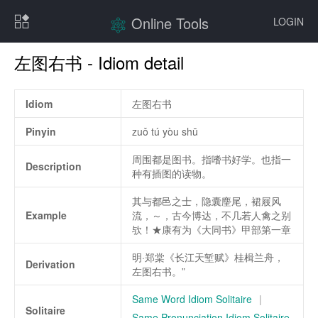
Online Tools
LOGIN
左图右书 - Idiom detail
Idiom
左图右书
Pinyin
zuǒ tú yòu shū
周围都是图书。指嗜书好学。也指一
Description
种有插图的读物。
其与都邑之士，隐囊麈尾，裙屐风
Example
流，～，古今博达，不几若人禽之别
欤！★康有为《大同书》甲部第一章
明·郑棠《长江天堑赋》桂楫兰舟，
Derivation
左图右书。”
Same Word Idiom Solitaire
|
Solitaire
Same Pronunciation Idiom Solitaire