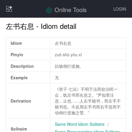
Online Tools
LOGIN
左书右息 - Idiom detail
Idiom
左书右息
Pinyin
zuǒ shū yòu xī
Description
比喻倒行逆施。
Example
无
《管子·七法》不明于法而欲治民一
众，犹左书而右息之。”尹知章注
Derivation
息，止也……人右手能书，而左手不
能书也。今反用左手书而右手息而不
动倒行逆施之譬。”
Same Word Idiom Solitaire
|
Solitaire
Same Pronunciation Idiom Solitaire