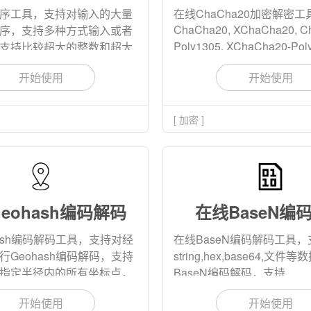
序工具，支持对输入的大量
在线ChaCha20加密解密
ChaCha20, XChaCha20, C
序，支持多种方式输入或者
CASE,lower_snake_case,UPPER_SNAKE_CASE,kebab-
Poly1305, XChaCha20-Po
支持比较超大的整数和超大
的加密解密，支持 string, hex
开始使用
开始使用
格式输入数据，支持选择多
[ 加密 ]
eohash编码解码
在线BaseN编
hash编码解码工具，支持对经
在线BaseN编码解码工具，
行Geohash编码解码，支持
string,hex,base64,文件
指定半径内的所有坐标点，
BaseN编码解码，支持
base2,base8,base16,base3
中心点最近的坐标点。
开始使用
开始使用
等算法，本工具还支持自定