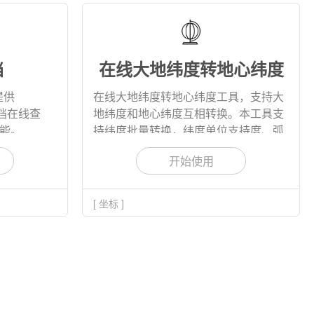
档
在线大地纬度转地心纬度
提供
在线大地纬度转地心纬度工具，支持大
的文档在线查
地纬度和地心纬度互相转换。本工具支
功能。
持纬度批量转换，纬度单位支持度、弧
度、百分度，支持选择或者自定义椭球
开始使用
参数。转换结果支持下载到本地。
[ 坐标 ]