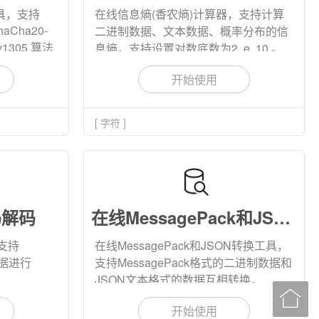
工具，支持
在线信息熵(香农熵)计算器，支持计算
haCha20-
二进制数据、文本数据、概率分布的信
ly1305 算法
息熵，支持设置对数底数为2, e, 10 。
, base64
支持设置结果精度。
开始使用
种字符集。
[ 字符 ]
码解码
在线MessagePack和JSON转换
支持
在线MessagePack和JSON转换工具，
等数据进行
支持MessagePack格式的二进制数据和
JSON文本格式的数据互相转换，
2,base64,base58,base85,base91,base100
MessagePack数据支持输入

开始使用
义算法。
hex,base64,字节数组等格式。