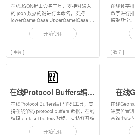
在线JSON键重命名工具，支持对输入
在线数字排
的 json 数据的键进行重命名，支持
数字进行排
lowerCamelCase,UpperCamelCase,lowercase,UPPER
提取数字。
case, 自定义重命名规则等多种重命名
的浮点数。
开始使用
方式。支持给键添加前缀或者后缀，支
持设置键名冲突处理规则。
[ 字符 ]
[ 数学 ]
在线Protocol Buffers编码解码
在线G
在线Protocol Buffers编码解码工具，支
在线Geo
持在线解码 protocol buffers 数据，在线
纬度位置进
编码 protocol buffers 数据。支持打开多
查询中心点
个 proto 定义文件，支持解码编码多个
支持查询离
开始使用
消息。