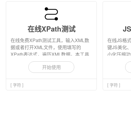
在线XPath测试
J
在线免费XPath测试工具，输入XML数
在线JS格
据或者打开XML文件，使用填写的
键JS美化
XPath表达式，遍历XML数据。本工具
小化压缩功
支持XML命名空间，支持将查询结果下
开始使用
载为文件。
[ 字符 ]
[ 字符 ]