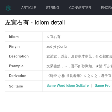
ARTICLE
STRING
CONVERTER
ENCR
左宜右有 - Idiom detail
Idiom
左宜右有
Pinyin
zuǒ yí yòu fú
Description
宜适宜，适合。形容多才多艺，什么都能
Example
文采斐然，～，吾不如孙渊如。★清·平步
Derivation
《诗经·小雅·裳裳者华》左之左之，君子
Same Word Idiom Solitaire
|
Same Pronu
Solitaire