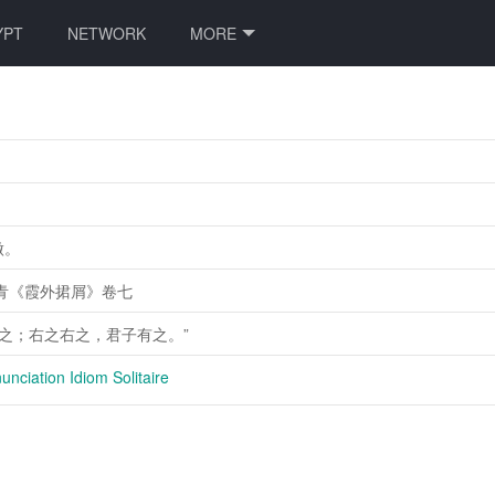
YPT
NETWORK
MORE
做。
青《霞外捃屑》卷七
宜之；右之右之，君子有之。”
nciation Idiom Solitaire