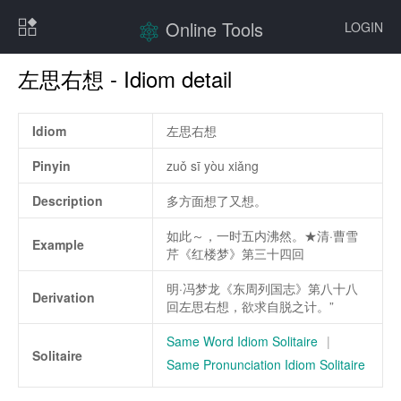
Online Tools
LOGIN
左思右想 - Idiom detail
Idiom
左思右想
Pinyin
zuǒ sī yòu xiǎng
Description
多方面想了又想。
如此～，一时五内沸然。★清·曹雪
Example
芹《红楼梦》第三十四回
明·冯梦龙《东周列国志》第八十八
Derivation
回左思右想，欲求自脱之计。”
Same Word Idiom Solitaire
|
Solitaire
Same Pronunciation Idiom Solitaire