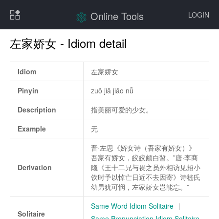
Online Tools
LOGIN
左家娇女 - Idiom detail
Idiom
左家娇女
Pinyin
zuǒ jiā jiāo nǚ
Description
指美丽可爱的少女。
Example
无
晋·左思《娇女诗（吾家有娇女）》
吾家有娇女，皎皎颇白皙。”唐·李商
Derivation
隐《王十二兄与畏之员外相访见招小
饮时予以悼亡日近不去因寄》诗嵇氏
幼男犹可悯，左家娇女岂能忘。”
Same Word Idiom Solitaire
|
Solitaire
Same Pronunciation Idiom Solitaire