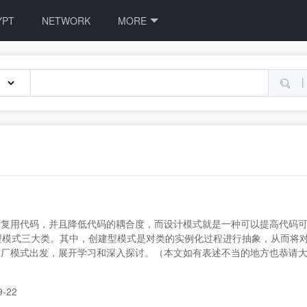
YPT
NETWORK
MORE
|
复用代码，并且降低代码的耦合度，而设计模式就是一种可以提高代码可
型模式三大类。其中，创建型模式是对类的实例化过程进行抽象，从而将
工厂模式出发，展开学习和深入探讨。（本文如有表述不当的地方也恭请
9-22