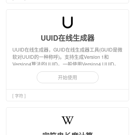
UUID在线生成器
UUID在线生成器，GUID在线生成器工具(GUID是微
软对UUID的一种称呼)。支持生成Version 1和
Version4算法的UUID。一般使用Version4 UUID。
开始使用
[ 字符 ]