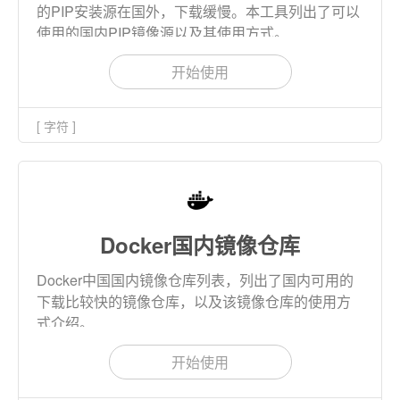
的PIP安装源在国外，下载缓慢。本工具列出了可以
使用的国内PIP镜像源以及其使用方式。
开始使用
[ 字符 ]
Docker国内镜像仓库
Docker中国国内镜像仓库列表，列出了国内可用的
下载比较快的镜像仓库，以及该镜像仓库的使用方
式介绍。
开始使用