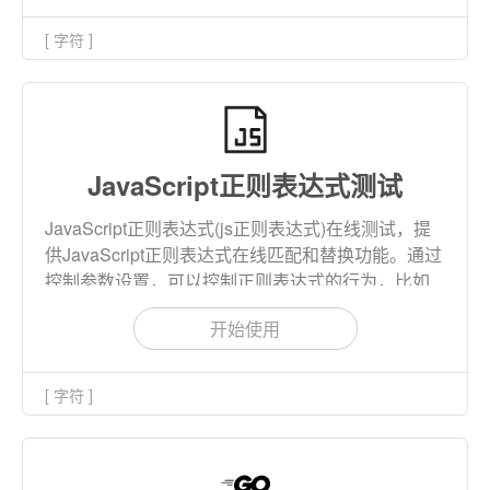
[ 字符 ]
JavaScript正则表达式测试
JavaScript正则表达式(js正则表达式)在线测试，提
供JavaScript正则表达式在线匹配和替换功能。通过
控制参数设置，可以控制正则表达式的行为，比如
忽略大小写，全局模式，多行模式等。
开始使用
[ 字符 ]