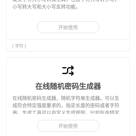
小写转大写和大小写反转功能。
开始使用
[ 字符 ]
在线随机密码生成器
在线随机密码生成器，随机字符串生成器。可以生
成符合特定强度要求的，指定长度的密码或者字符
串。生成工具可以自定义生成规则，比如包含特定
字符，排除特定字符。
开始使用