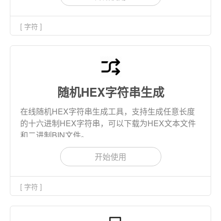
[ 字符 ]
随机HEX字符串生成
在线随机HEX字符串生成工具，支持生成任意长度
的十六进制HEX字符串，可以下载为HEX文本文件
和二进制BIN文件。
开始使用
[ 字符 ]