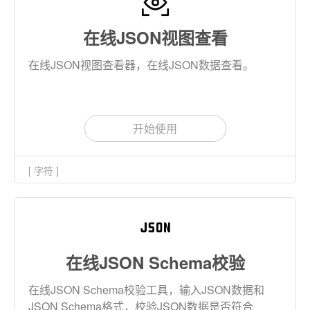
在线JSON视图查看
在线JSON视图查看器，在线JSON数据查看。
开始使用
[ 字符 ]
在线JSON Schema校验
在线JSON Schema校验工具，输入JSON数据和
JSON Schema格式，校验JSON数据是否符合