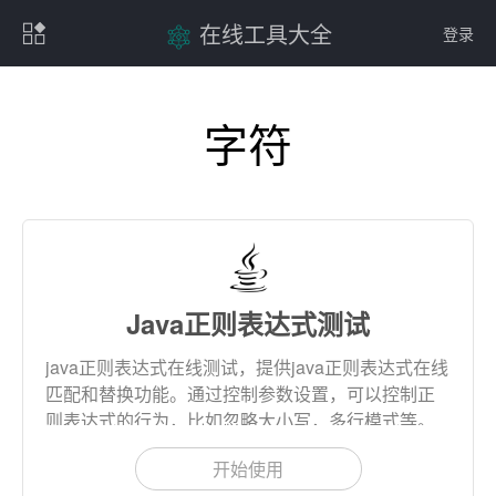
在线工具大全
登录
字符
Java正则表达式测试
java正则表达式在线测试，提供java正则表达式在线
匹配和替换功能。通过控制参数设置，可以控制正
则表达式的行为，比如忽略大小写，多行模式等。
开始使用