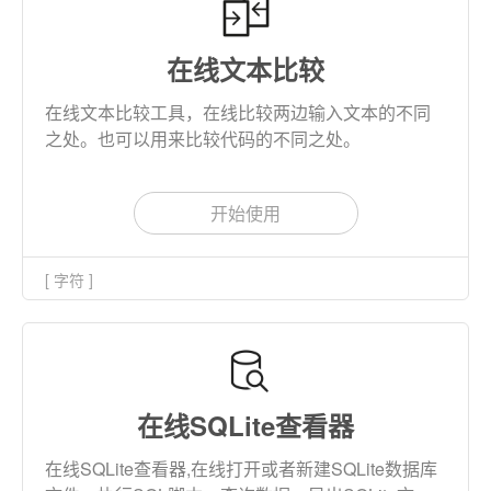
在线文本比较
在线文本比较工具，在线比较两边输入文本的不同
之处。也可以用来比较代码的不同之处。
开始使用
[ 字符 ]
在线SQLite查看器
在线SQLite查看器,在线打开或者新建SQLite数据库