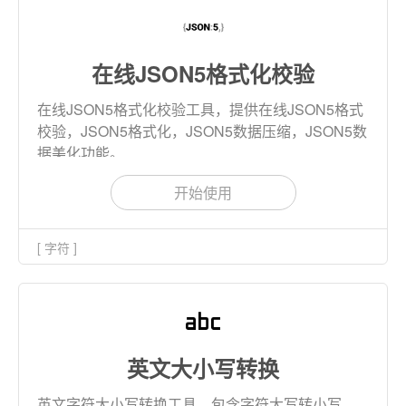
在线JSON5格式化校验
在线JSON5格式化校验工具，提供在线JSON5格式
校验，JSON5格式化，JSON5数据压缩，JSON5数
据美化功能。
开始使用
[ 字符 ]
英文大小写转换
英文字符大小写转换工具，包含字符大写转小写，