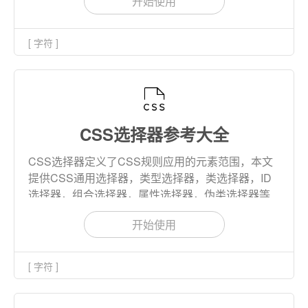
开始使用
[ 字符 ]
CSS选择器参考大全
CSS选择器定义了CSS规则应用的元素范围，本文
提供CSS通用选择器，类型选择器，类选择器，ID
选择器，组合选择器，属性选择器，伪类选择器等
选择器的参考手册，同时显示该选择器被引入的
开始使用
CSS Level。
[ 字符 ]