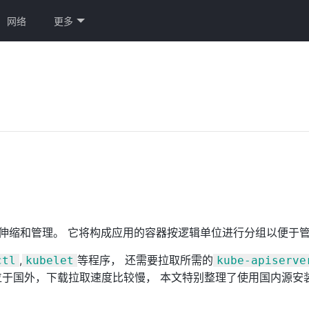
网络
更多
部署、伸缩和管理。 它将构成应用的容器按逻辑单位进行分组以便于
,
等程序， 还需要拉取所需的
ctl
kubelet
kube-apiserve
国外，下载拉取速度比较慢， 本文特别整理了使用国内源安装Kub