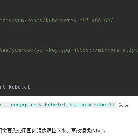
etes/yum/repos/kubernetes-el7-x86_64/

tes/yum/doc/yum-key.gpg https://mirrors.aliyu
rt kubelet
安装。
y --nogpgcheck kubelet kubeadm kubectl
此我们需要先使用国内镜像源拉下来，再改镜像的tag。