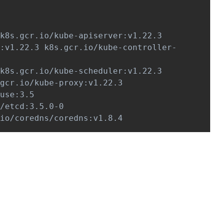
k8s.gcr.io/kube-apiserver:v1.22.3

:v1.22.3 k8s.gcr.io/kube-controller-
k8s.gcr.io/kube-scheduler:v1.22.3

gcr.io/kube-proxy:v1.22.3

use:3.5

/etcd:3.5.0-0

io/coredns/coredns:v1.8.4