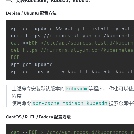
一、安装kubeadm，kubectl，kubelet
Debian / Ubuntu 配置方法
apt-get update && apt-get install -y apt-
cat
 <<
EOF >/etc/apt/sources.list.d/kuberne
deb https://mirrors.aliyun.com/kubernetes
EOF
apt-get update

apt-get install -y kubelet kubeadm kubect
上述命令安装默认版本的
等程序， 你也可以使
kubeadm
程序。
使用命令
搜索仓库中
apt-cache madison kubeadm
CentOS / RHEL / Fedora 配置方法
cat
 <<
EOF > /etc/yum.repos.d/kubernetes.re