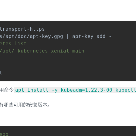
transport-https

tes.list

/apt/ kubernetes-xenial main

l
用命令
apt install -y kubeadm=1.22.3-00 kubect
有哪些可用的安装版本。
po
