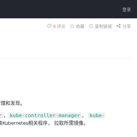
登录
0
评论
收藏
复制链接
分享
管理和发现。
，
，
r
kube-controller-manager
kube-
ernetes相关程序， 拉取所需镜像。