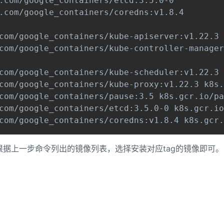
.com/google_containers/etcd:3.5.0-0

.com/google_containers/coredns:v1.8.4

com/google_containers/kube-apiserver:v1.22.3 
com/google_containers/kube-controller-manager
com/google_containers/kube-scheduler:v1.22.3 
com/google_containers/kube-proxy:v1.22.3 k8s.
com/google_containers/pause:3.5 k8s.gcr.io/pa
com/google_containers/etcd:3.5.0-0 k8s.gcr.io
com/google_containers/coredns:v1.8.4 k8s.gcr.
根据上一步命令列出的镜像列表，选择安装对应tag的镜像即可。