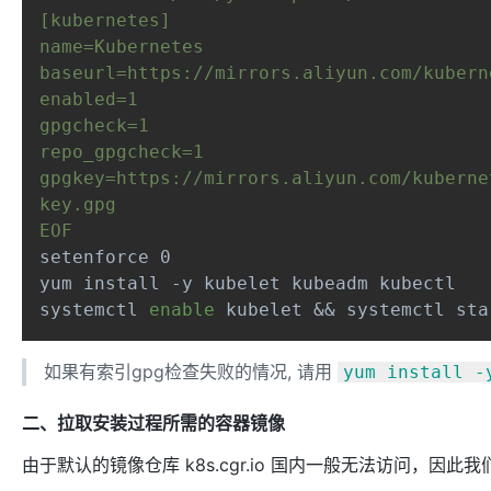
[kubernetes]

name=Kubernetes

baseurl=https://mirrors.aliyun.com/kubern
enabled=1

gpgcheck=1

repo_gpgcheck=1

gpgkey=https://mirrors.aliyun.com/kuberne
key.gpg

EOF
setenforce 0

yum install -y kubelet kubeadm kubectl

systemctl 
enable
 kubelet && systemctl sta
如果有索引gpg检查失败的情况, 请用
yum install -
二、拉取安装过程所需的容器镜像
由于默认的镜像仓库 k8s.cgr.io 国内一般无法访问，因