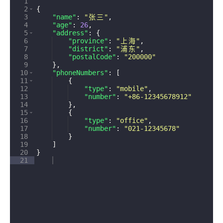
1
2
{
3
"name"
: 
"
张
三
"
,
4
"age"
: 
26
,
5
"address"
: 
{
6
"province"
: 
"
上
海
"
,
7
"district"
: 
"
浦
东
"
,
8
"postalCode"
: 
"200000"
9
}
,
10
"phoneNumbers"
: 
[
11
{
12
"type"
: 
"mobile"
,
13
"number"
: 
"+86-12345678912"
14
}
,
15
{
16
"type"
: 
"office"
,
17
"number"
: 
"021-12345678"
18
}
19
]
20
}
21