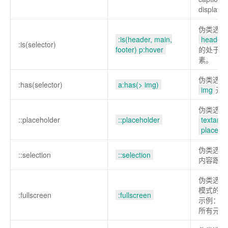
displaye
伪类选择
:is(header, main,
header,
:is(selector)
footer) p:hover
的处于
h
素。
伪类选择
:has(selector)
a:has(> img)
img
元
伪类选择
::placeholder
::placeholder
textarea
placeho
伪类选择
::selection
::selection
内容跟的
伪类选择
模式的所
:fullscreen
:fullscreen
示例：选
所有元素