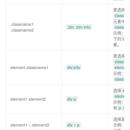
类选择器
classn
元素中，
.classname1
.btn .btn-info
classn
.classname2
示例：选
下的
clas
素。
类选择器
class="
element.classname1
div.info
element
示例：选
class="i
选择
ele
element
element1 element2
div p
示例：选
有
p
元
选择直接
element1 > element2
div > p
示例：选