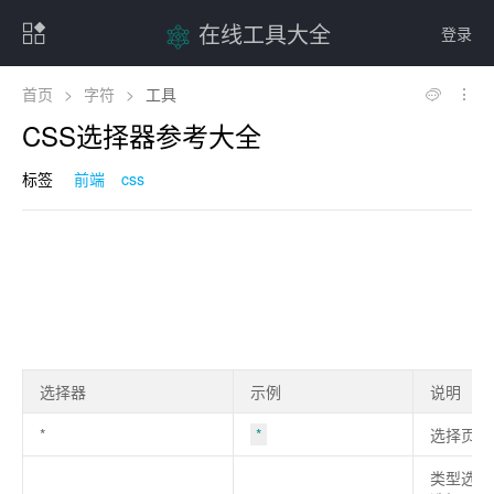
在线工具大全
登录
首页
>
字符
>
工具
CSS选择器参考大全
标签
前端
css
选择器
示例
说明
*
*
选择页面
类型选择