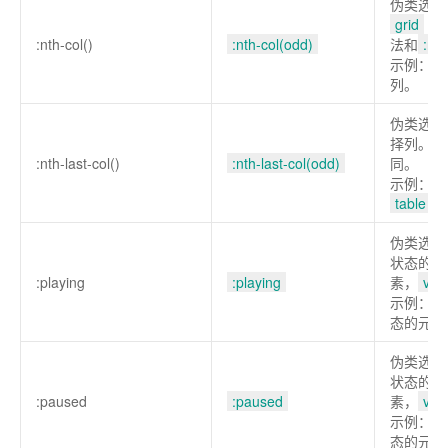
伪类选择
grid
中
:nth-col()
:nth-col(odd)
法和
:nth
示例：选
列。
伪类选择
择列。语
:nth-last-col()
:nth-last-col(odd)
同。
示例：从
table
中
伪类选择
状态的元
:playing
:playing
素，
vid
示例：选
态的元素
伪类选择
状态的元
:paused
:paused
素，
vid
示例：选
态的元素