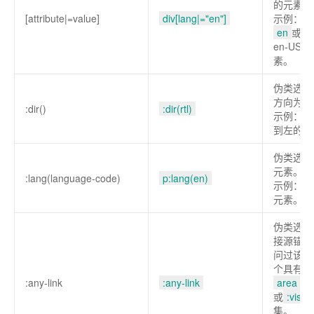
的元素。
[attribute|=value]
div[lang|="en"]
示例：选
en
或者
en-US,
素。
伪类选择
方向为指
:dir()
:dir(rtl)
示例：选
到左的所
伪类选择
元素。
:lang(language-code)
p:lang(en)
示例：选
元素。
伪类选择
接源锚点
问过该元
个具有hr
:any-link
:any-link
area
元
或
:visite
集。