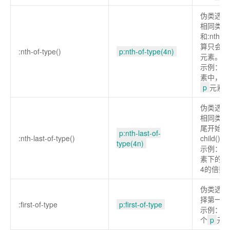
伪类选择
相同类型
和
:nth-ch
算只会计
:nth-of-type()
p:nth-of-type(4n)
元素。
示例：在
素中，选
p
元素
伪类选择
相同类型
尾开始计
p:nth-last-of-
:nth-last-of-type()
child()
相
type(4n)
示例：从
素下的p
4的倍数
伪类选择
择第一个
:first-of-type
p:first-of-type
示例：选
个
p
元