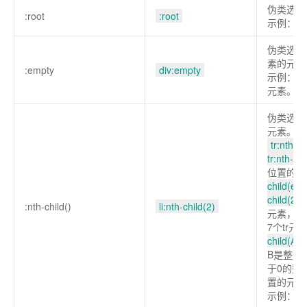
伪类选择
:root
:root
示例：匹
伪类选择
素的元素
:empty
div:empty
示例：选
元素。
伪类选择
元素。支
tr:nth-
tr:nth-ch
位置的t
child(ev
child(2n)
:nth-child()
li:nth-child(2)
元素，
t
7个tr元
child(An
B是整数
于0的整
置的元素
示例：选