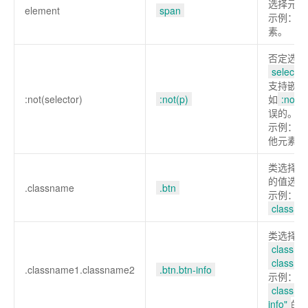
选择元素
element
span
示例：选
素。
否定选择
selector
支持嵌套
:not(selector)
:not(p)
如
:not(:n
误的。
示例：选
他元素。
类选择器
的值选择
.classname
.btn
示例：选
class="b
类选择器
classn
classn
.classname1.classname2
.btn.btn-info
示例：选
class="b
info"
的