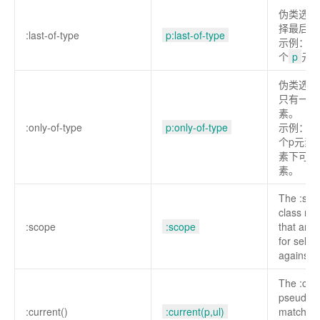
伪类选择
择最后一
:last-of-type
p:last-of-type
示例：选
个
p
元
伪类选择
只有一个
素。
:only-of-type
p:only-of-type
示例：选
个p元素
素下可以
素。
The :sco
class re
:scope
:scope
that are 
for selec
against.
The :cur
pseudo-s
:current()
:current(p,ul)
matches 