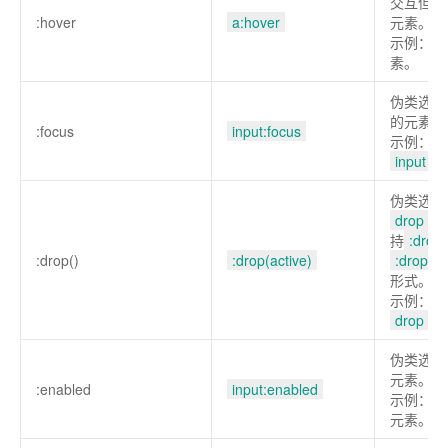
交互但并
:hover
a:hover
元素。比
示例：选
素。
伪类选择
的元素。
:focus
input:focus
示例：选
input
元
伪类选择
drop
的
持
:drop
:drop()
:drop(active)
:drop(va
形式。
示例：选
drop
的
伪类选择
元素。
:enabled
input:enabled
示例：选
元素。