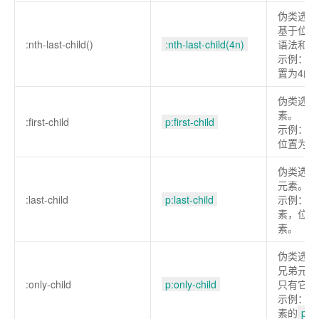
伪类选择
基于位置
:nth-last-child()
:nth-last-child(4n)
语法和
:
示例：从
置为4的
伪类选择
素。
:first-child
p:first-child
示例：选
位置为第
伪类选择
元素。
:last-child
p:last-child
示例：选
素，位置
素。
伪类选择
兄弟元素
:only-child
p:only-child
只有它一
示例：选
素的
p