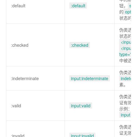
:default
:default
钮，
sele
的
option
状态的
i
伪类选择
状态的元
<input t
:checked
:checked
<input
type="ch
中被选中
伪类选择
:indeterminate
input:indeterminate
indeter
素。
伪类选择
证有效的
:valid
input:valid
示例：选
input
元
伪类选择
证无效的
:invalid
input:invalid