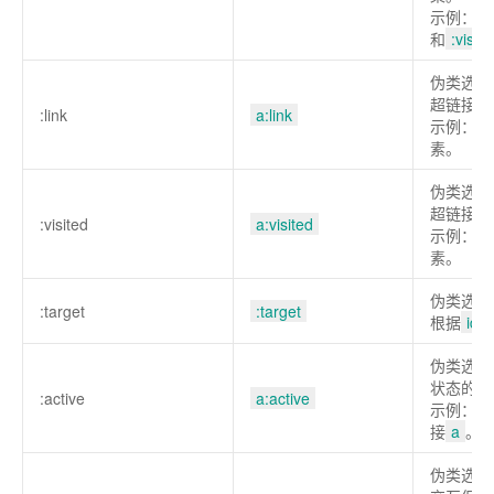
示例：选
和
:visite
伪类选择
超链接。
:link
a:link
示例：选
素。
伪类选择
超链接。
:visited
a:visited
示例：选
素。
伪类选择
:target
:target
根据
id
伪类选择
状态的元
:active
a:active
示例：选
接
a
。
伪类选择