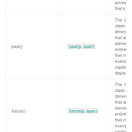
ancestor
that’s cur
The :pas
class sel
dimensio
that will
element 
:past()
:past(p, span)
entirely 
that matc
example i
captions
displaye
The :fut
class sel
dimensio
that will
element 
:future()
:future(p, span)
entirely 
that matc
example i
captions