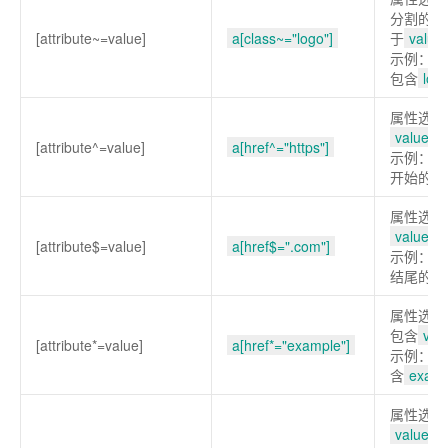
分割的，
[attribute~=value]
a[class~="logo"]
于
value
示例：选
包含
log
属性选择
value
开
[attribute^=value]
a[href^="https"]
示例：选
开始的
a
属性选择
value
结
[attribute$=value]
a[href$=".com"]
示例：选
结尾的
a
属性选择
包含
val
[attribute*=value]
a[href*="example"]
示例：选
含
examp
属性选择
value