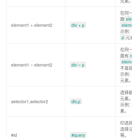
元素。
在同一个
跟
eleme
element1 + element2
div + p
element
示例：选
p
元素
在同一个
面有
ele
element
element1 ~ element2
div ~ p
不直接相
示例：选
元素。
选择器列
元素。
selector1,selector2
div,p
示例：选
素。
ID选择
选择元素
#id
#query
等。