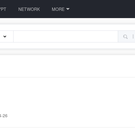
YPT
NETWORK
MORE
|
4-26