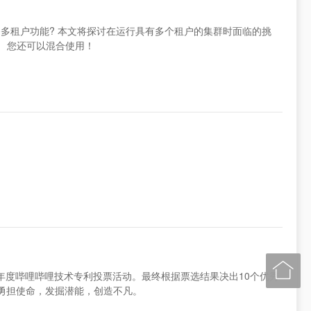
是否具备多租户功能? 本文将探讨在运行具有多个租户的集群时面临的挑
户。 您还可以混合使用！

023年度哔哩哔哩技术专利投票活动。最终根据票选结果决出10个优秀
勇担使命，发掘潜能，创造不凡。