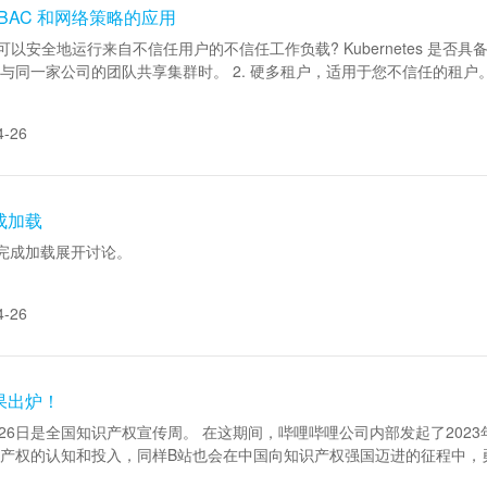
RBAC 和网络策略的应用
您是否可以安全地运行来自不信任用户的不信任工作负载? Kubernetes 
 比如与同一家公司的团队共享集群时。 2. 硬多租户，适用于您不信任的租
4-26
完成加载
 之前完成加载展开讨论。
4-26
果出炉！
-4月26日是全国知识产权宣传周。 在这期间，哔哩哔哩公司内部发起了2
识产权的认知和投入，同样B站也会在中国向知识产权强国迈进的征程中，