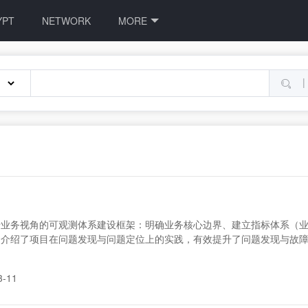
YPT
NETWORK
MORE
|
业务视角的可观测体系建设框架：明确业务核心边界、建立指标体系（业
，介绍了项目在问题发现与问题定位上的实践，有效提升了问题发现与故
3-11