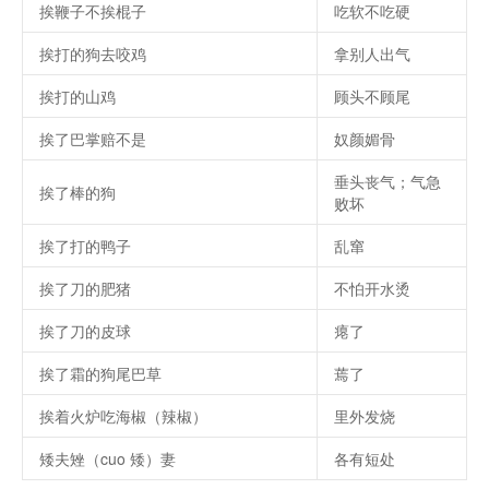
挨鞭子不挨棍子
吃软不吃硬
挨打的狗去咬鸡
拿别人出气
挨打的山鸡
顾头不顾尾
挨了巴掌赔不是
奴颜媚骨
垂头丧气；气急
挨了棒的狗
败坏
挨了打的鸭子
乱窜
挨了刀的肥猪
不怕开水烫
挨了刀的皮球
瘪了
挨了霜的狗尾巴草
蔫了
挨着火炉吃海椒（辣椒）
里外发烧
矮夫矬（cuo 矮）妻
各有短处