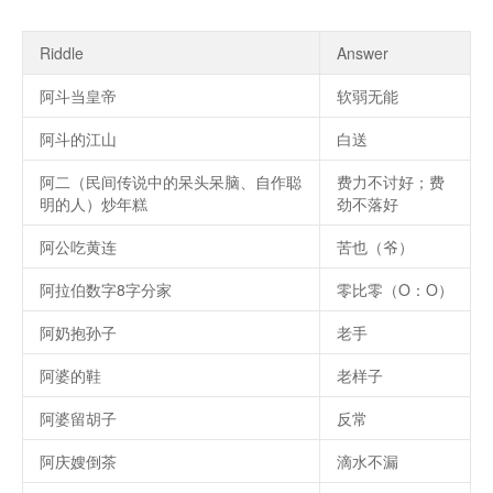
Riddle
Answer
阿斗当皇帝
软弱无能
阿斗的江山
白送
阿二（民间传说中的呆头呆脑、自作聪
费力不讨好；费
明的人）炒年糕
劲不落好
阿公吃黄连
苦也（爷）
阿拉伯数字8字分家
零比零（O：O）
阿奶抱孙子
老手
阿婆的鞋
老样子
阿婆留胡子
反常
阿庆嫂倒茶
滴水不漏