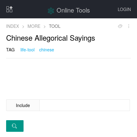
Online Tools
LOGIN
INDEX
>
MORE
>
TOOL
Chinese Allegorical Sayings
TAG
life-tool
chinese
Include