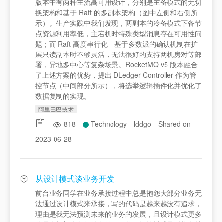
版本中有两种主流高可用设计，分别是主备模式的无切
换架构和基于 Raft 的多副本架构（图中左侧和右侧所
示）。生产实践中我们发现，两副本的冷备模式下备节
点资源利用率低，主宕机时特殊类型消息存在可用性问
题；而 Raft 高度串行化，基于多数派的确认机制在扩
展只读副本时不够灵活，无法很好的支持两机房对等部
署，异地多中心等复杂场景。RocketMQ v5 版本融合
了上述方案的优势，提出 DLedger Controller 作为管
控节点（中间部分所示），将选举逻辑插件化并优化了
数据复制的实现。
阿里巴巴技术
818
Technology
lddgo
Shared on
2023-06-28
从设计模式谈业务开发
前台业务同学在业务承接过程中总是抱怨大部分业务无
法通过设计模式来承接，写的代码是越来越没有追求，
理由是我无法预测未来的业务的发展，且设计模式更多