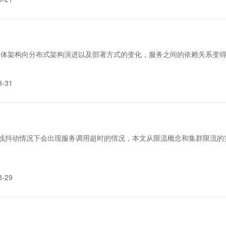
单体架构向分布式架构演进以及部署方式的变化，服务之间的依赖关系变
8-31
多活专线抖动情况下会出现服务调用超时的情况，本文从限流概念和集群限
8-29