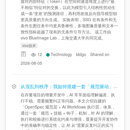
接对内部特征（Token）在空间和通道维度上进行“最
不相似”特征对的交换，以此为模型引入结构性扰动生
成一条“变差”的预测路径，再利用差值反向指导模型朝
更高质量的方向生成。 实验表明，SSG 在有条件和无
条件生图任务中均更具鲁棒性，多项图像质量和文本一
致性指标超越了现有的无条件引导方法。 该工作由
vivo BlueImage Lab，上海交通大学共同完成。
vivo技术
12
Technology
lddgo
Shared on
2026-08-05
从混乱到秩序：我如何搭建一套「规范驱动」的 AI 协作开发体系
在存量项目的增量开发中，AI 常常面临理解偏差、执
行不稳、需要频繁纠正等问题。本文介绍自建的
「OpenSpec 规范层 + AI Workflows 执行层」体系，
通过一套「规范 + 技能 + 钩子」机制，对 AI 的理解、
执行和校验进行系统化约束与增强，显著提升开发协作
中的准确率与稳定性，让 AI 从“需要反复纠正的实习