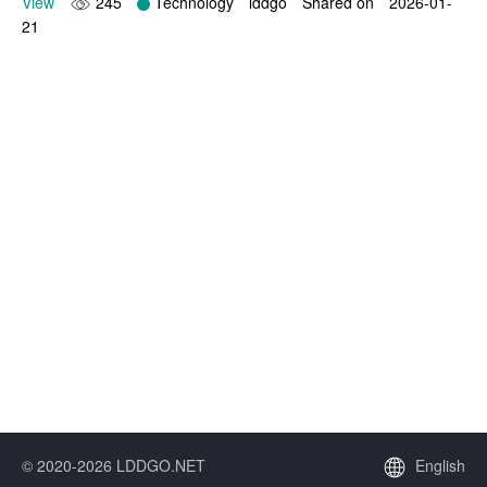
View
245
Technology
lddgo
Shared on
2026-01-
21
© 2020-2026 LDDGO.NET
English