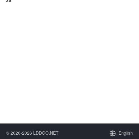
26
© 2020-2026 LDDGO.NET
English