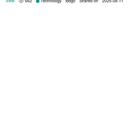
View
662
Technology
lddgo
Shared on
2025-08-11