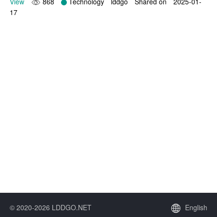
View
868
Technology
lddgo
Shared on
2025-01-
17
© 2020-2026 LDDGO.NET
English