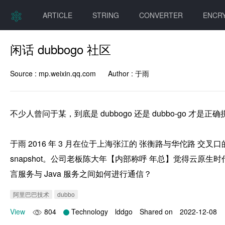
ARTICLE
STRING
CONVERTER
ENCR
闲话 dubbogo 社区
Source :
mp.weixin.qq.com
Author :
于雨
不少人曾问于某，到底是 dubbogo 还是 dubbo-go 才
于雨 2016 年 3 月在位于上海张江的 张衡路与华佗路 交叉口
snapshot。公司老板陈大年【内部称呼 年总】觉得云原生时
言服务与 Java 服务之间如何进行通信？
阿里巴巴技术
dubbo
View
804
Technology
lddgo
Shared on
2022-12-08