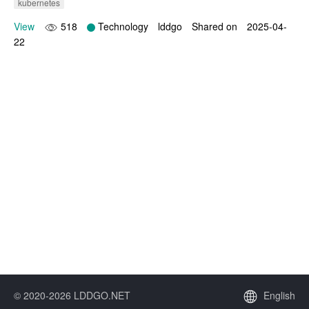
kubernetes
View
518
Technology
lddgo
Shared on
2025-04-
22
© 2020-2026 LDDGO.NET
English