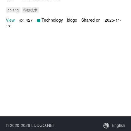
golang
得物技术
View
427
Technology
lddgo
Shared on
2025-11-
17
© 2020-2026 LDDGO.NET
English