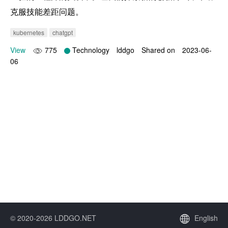
克服技能差距问题。
kubernetes
chatgpt
View
775
Technology
lddgo
Shared on
2023-06-
06
© 2020-2026 LDDGO.NET
English