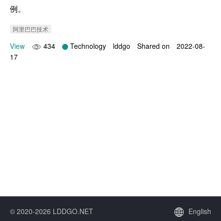
例。
阿里巴巴技术
View
434
Technology
lddgo
Shared on
2022-08-
17
© 2020-2026 LDDGO.NET
English