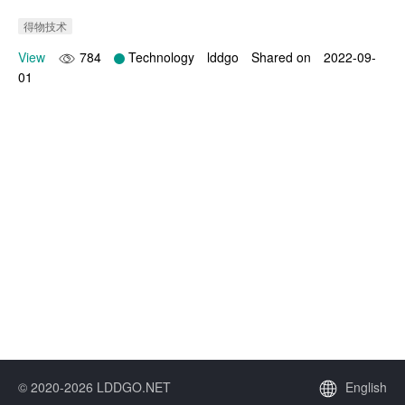
得物技术
View
784
Technology
lddgo
Shared on
2022-09-
01
© 2020-2026 LDDGO.NET
English