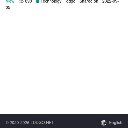
View
890
Technology
lddgo
Shared on
2022-09-
05
© 2020-2026 LDDGO.NET
English