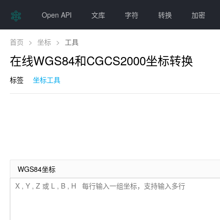
Open API
文库
字符
转换
加密
首页
>
坐标
>
工具
在线WGS84和CGCS2000坐标转换
标签
坐标工具
WGS84坐标