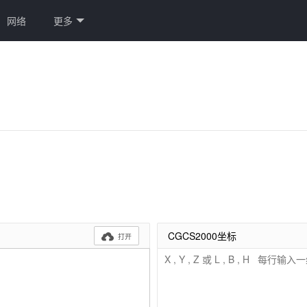
网络
更多
CGCS2000坐标

打开