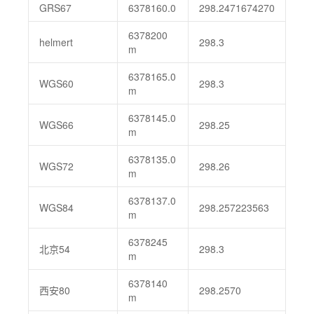
GRS67
6378160.0
298.2471674270
6378200
helmert
298.3
m
6378165.0
WGS60
298.3
m
6378145.0
WGS66
298.25
m
6378135.0
WGS72
298.26
m
6378137.0
WGS84
298.257223563
m
6378245
北京54
298.3
m
6378140
西安80
298.2570
m