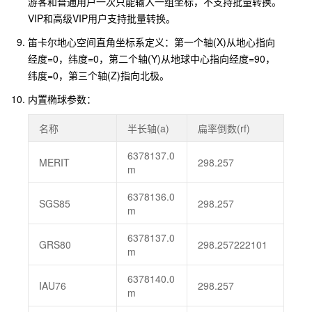
游客和普通用户一次只能输入一组坐标，不支持批量转换。
VIP和高级VIP用户支持批量转换。
笛卡尔地心空间直角坐标系定义：第一个轴(X)从地心指向
经度=0，纬度=0，第二个轴(Y)从地球中心指向经度=90，
纬度=0，第三个轴(Z)指向北极。
内置椭球参数：
名称
半长轴(a)
扁率倒数(rf)
6378137.0
MERIT
298.257
m
6378136.0
SGS85
298.257
m
6378137.0
GRS80
298.257222101
m
6378140.0
IAU76
298.257
m