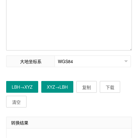
大地坐标系
LBH→XYZ
XYZ→LBH
复制
下载
清空
转换结果