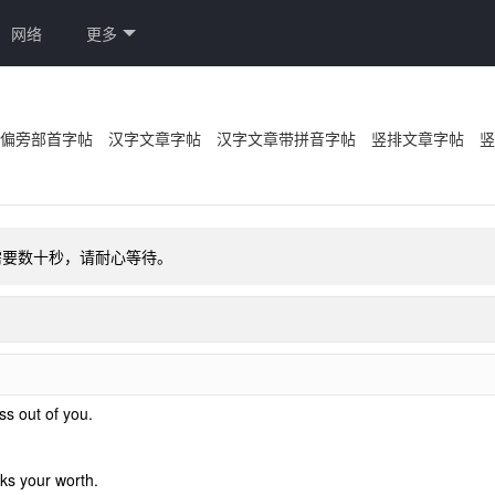
网络
更多
偏旁部首字帖
汉字文章字帖
汉字文章带拼音字帖
竖排文章字帖
竖
需要数十秒，请耐心等待。