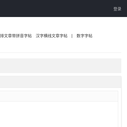
登录
排文章带拼音字帖
汉字横线文章字帖
|
数字字帖