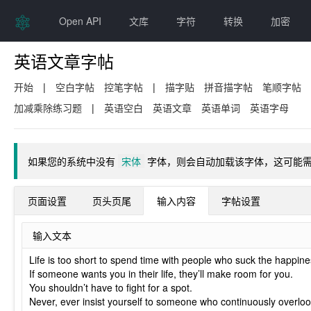
Open API
文库
字符
转换
加密
英语文章字帖
开始
|
空白字帖
控笔字帖
|
描字贴
拼音描字帖
笔顺字帖
加减乘除练习题
|
英语空白
英语文章
英语单词
英语字母
如果您的系统中没有
宋体
字体，则会自动加载该字体，这可能
页面设置
页头页尾
输入内容
字帖设置
输入文本