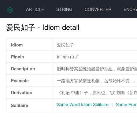
ARTICLE
STRING
CONVERTER
ENCR
爱民如子 - Idiom detail
Idiom
爱民如子
Pinyin
ài mín rú zǐ
Description
旧时称赞某些统治者爱护百姓，就象爱护
Example
一路地方官员馈送礼物，岳爷始终不受…
Derivation
《礼记·中庸》子，庶民也。”汉·刘向《新
Same Word Idiom Solitaire
|
Same Pronu
Solitaire