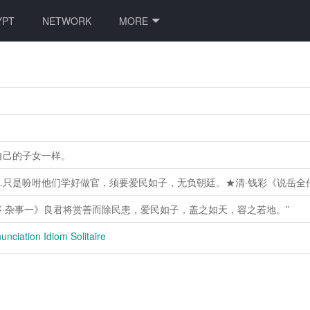
YPT
NETWORK
MORE
自己的子女一样。
…只是吩咐他们学好做官，须要爱民如子，无负朝廷。★清·钱彩《说岳全
序·杂事一》良君将赏善而除民患，爱民如子，盖之如天，容之若地。”
nciation Idiom Solitaire