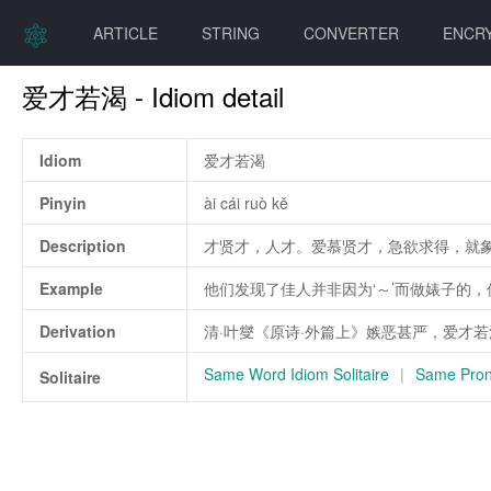
ARTICLE
STRING
CONVERTER
ENCR
爱才若渴 - Idiom detail
Idiom
爱才若渴
Pinyin
ài cái ruò kě
Description
才贤才，人才。爱慕贤才，急欲求得，就
Example
他们发现了佳人并非因为‘～’而做婊子的
Derivation
清·叶燮《原诗·外篇上》嫉恶甚严，爱才若
Same Word Idiom Solitaire
|
Same Pronu
Solitaire