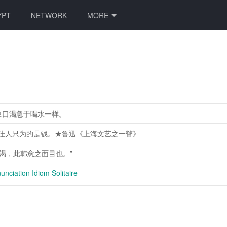
YPT
NETWORK
MORE
象口渴急于喝水一样。
，佳人只为的是钱。★鲁迅《上海文艺之一瞥》
渴，此韩愈之面目也。”
nciation Idiom Solitaire