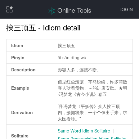
Online Tools
LOGIN
挨三顶五 - Idiom detail
Idiom
挨三顶五
Pinyin
āi sān dǐng wǔ
Description
形容人多，连接不断。
但见红尘滚滚，车马纷纷，许多商贩
Example
客人驮着货物，～的进店安歇。★明
·冯梦龙《古今小说》卷五
明·冯梦龙《平妖传》众人挨三顶
Derivation
四，簇拥将来，一个个伸出手来，求
太医看脉。”
Same Word Idiom Solitaire
|
Solitaire
Same Pronunciation Idiom Solitaire