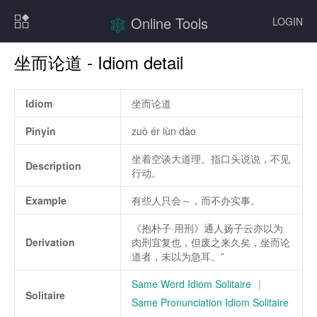
Online Tools
LOGIN
坐而论道 - Idiom detail
Idiom
坐而论道
Pinyin
zuò ér lùn dào
坐着空谈大道理。指口头说说，不见
Description
行动。
Example
有些人只会～，而不办实事。
《抱朴子·用刑》通人扬子云亦以为
Derivation
肉刑宜复也，但废之来久矣，坐而论
道者，未以为急耳。”
Same Word Idiom Solitaire
|
Solitaire
Same Pronunciation Idiom Solitaire