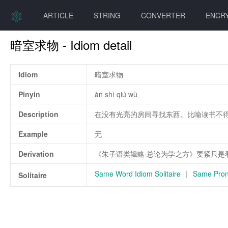
ARTICLE
STRING
CONVERTER
ENCR
暗室求物 - Idiom detail
Idiom
暗室求物
Pinyin
àn shì qiú wù
Description
在没有光亮的房间寻找东西。比喻读书不
Example
无
Derivation
《朱子语类辑略·总论为学之方》要紧只是
Same Word Idiom Solitaire
|
Same Pronu
Solitaire