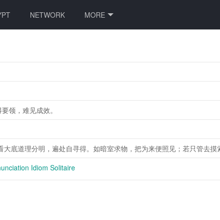
YPT
NETWORK
MORE
得要领，难见成效。
看大底道理分明，遍处自寻得。如暗室求物，把为来便照见；若只管去摸
nciation Idiom Solitaire