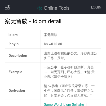
Online Tools
LOGIN
案无留牍 - Idiom detail
Idiom
案无留牍
Pinyin
àn wú liú dú
桌案上没有积压的公文。形容办理公
Description
务干练、及时。
一应公事，张令都听他决断。真是
Example
～，狱无冤刑，民心大悦。★清·黄
小配《洪秀全演义》
清·朱彝遵《商丘宋氏家乘》序一十
Derivation
七年，国奢示之以俭，事烦行之以
简，月要岁会，久而案无留牍。”
Same Word Idiom Solitaire
|