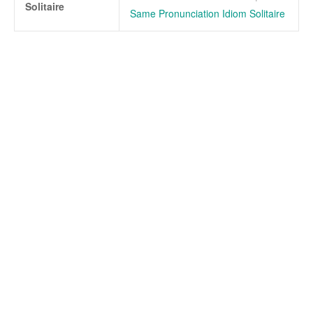
Solitaire
Same Pronunciation Idiom Solitaire