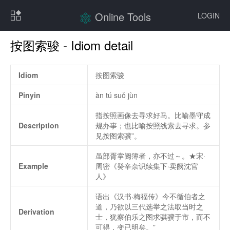
Online Tools
LOGIN
按图索骏 - Idiom detail
Idiom
按图索骏
Pinyin
àn tú suǒ jùn
指按照画像去寻求好马。比喻墨守成
Description
规办事；也比喻按照线索去寻求。参
见按图索骥”。
虽部胥掌阙簿者，亦不过～。★宋·
Example
周密《癸辛杂识续集下·卖阙沈官
人》
语出《汉书·梅福传》今不循伯者之
道，乃欲以三代选举之法取当时之
Derivation
士，犹察伯乐之图求骐骥于市，而不
可得，变已明矣。”