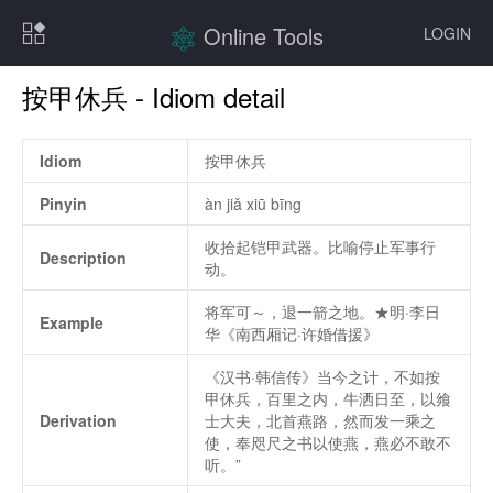
Online Tools
LOGIN
按甲休兵 - Idiom detail
Idiom
按甲休兵
Pinyin
àn jiǎ xiū bīng
收拾起铠甲武器。比喻停止军事行
Description
动。
将军可～，退一箭之地。★明·李日
Example
华《南西厢记·许婚借援》
《汉书·韩信传》当今之计，不如按
甲休兵，百里之内，牛洒日至，以飨
Derivation
士大夫，北首燕路，然而发一乘之
使，奉咫尺之书以使燕，燕必不敢不
听。”