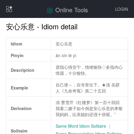
Online Tools
LOGIN
安心乐意 - Idiom detail
Idiom
安心乐意
Pinyin
ān xīn lè yì
原指心情安宁，情绪愉快◇多指内心
Description
情愿，十分愉快。
自己便～，在寺里住下。★清·吴趼
Example
人《九命奇冤》第二十五回
清·曹雪芹《红楼梦》第一百十四回
Derivation
我看二嫂子如今倒是安心乐意的孝敬
我妈妈，比亲媳妇还强十倍呢。”
Same Word Idiom Solitaire
|
Solitaire
Same Pronunciation Idiom Solitaire