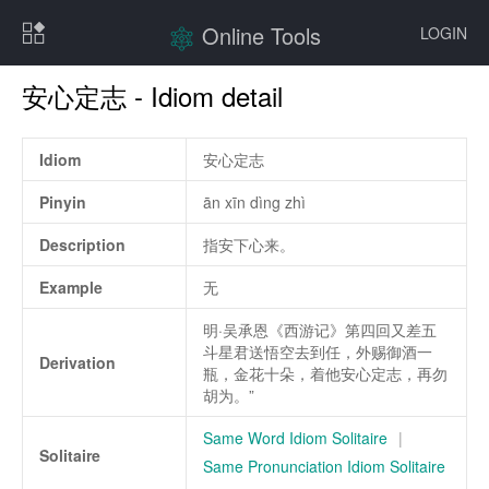
Online Tools
LOGIN
安心定志 - Idiom detail
Idiom
安心定志
Pinyin
ān xīn dìng zhì
Description
指安下心来。
Example
无
明·吴承恩《西游记》第四回又差五
斗星君送悟空去到任，外赐御酒一
Derivation
瓶，金花十朵，着他安心定志，再勿
胡为。”
Same Word Idiom Solitaire
|
Solitaire
Same Pronunciation Idiom Solitaire