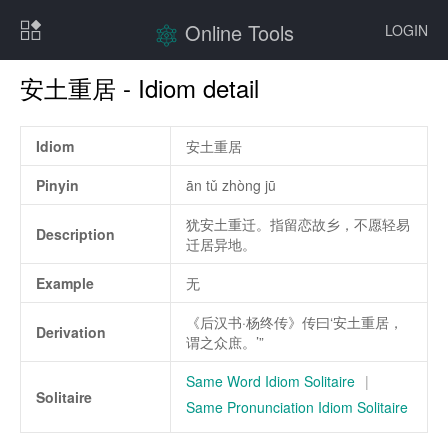
Online Tools
LOGIN
安土重居 - Idiom detail
Idiom
安土重居
Pinyin
ān tǔ zhòng jū
犹安土重迁。指留恋故乡，不愿轻易
Description
迁居异地。
Example
无
《后汉书·杨终传》传曰‘安土重居，
Derivation
谓之众庶。’”
Same Word Idiom Solitaire
|
Solitaire
Same Pronunciation Idiom Solitaire