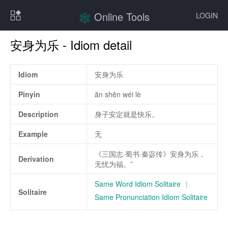
Online Tools
LOGIN
安身为乐 - Idiom detail
Idiom
安身为乐
Pinyin
ān shēn wéi lè
Description
身子安定就是快乐。
Example
无
《三国志·蜀书·秦宓传》安身为乐，
Derivation
无忧为福。”
Same Word Idiom Solitaire
|
Solitaire
Same Pronunciation Idiom Solitaire