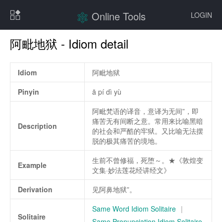
Online Tools
LOGIN
阿毗地狱 - Idiom detail
Idiom
阿毗地狱
Pinyin
ā pí dì yù
阿毗梵语的译音，意译为无间”，即
痛苦无有间断之意。常用来比喻黑暗
Description
的社会和严酷的牢狱。又比喻无法摆
脱的极其痛苦的境地。
生前不曾修福，死堕～。★《敦煌变
Example
文集·妙法莲花经讲经文》
Derivation
见阿鼻地狱”。
Same Word Idiom Solitaire
|
Solitaire
Same Pronunciation Idiom Solitaire