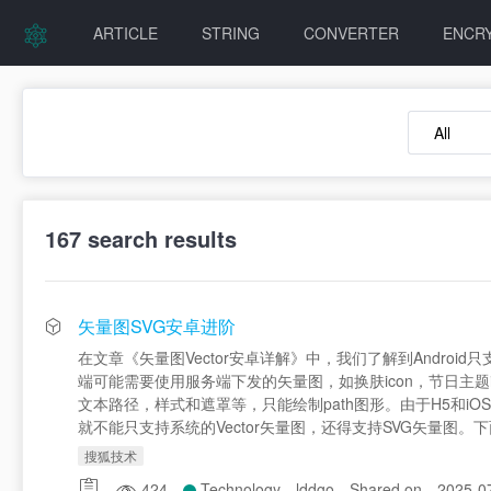
ARTICLE
STRING
CONVERTER
ENCR
167
search results
矢量图SVG安卓进阶
在文章《矢量图Vector安卓详解》中，我们了解到Android
端可能需要使用服务端下发的矢量图，如换肤icon，节日主题ico
文本路径，样式和遮罩等，只能绘制path图形。由于H5和iO
就不能只支持系统的Vector矢量图，还得支持SVG矢量图。下
搜狐技术
424
Technology
lddgo
Shared on
2025-0