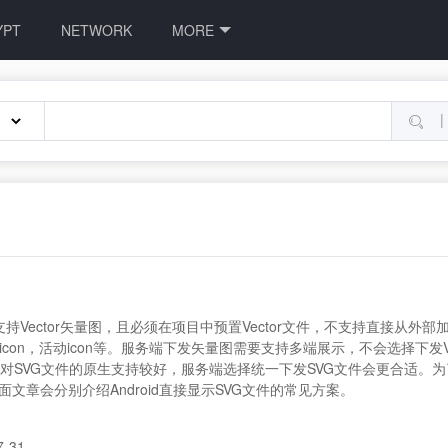
YPT
NETWORK
MORE
|
只支持Vector矢量图，且必须在项目中预置Vector文件，不支持直接从外
n，活动icon等。服务端下发矢量图需要支持多端展示，不会选择下发Vector
S对SVG文件的原生支持较好，服务端选择统一下发SVG文件会更合适。为了
面文章会分别介绍Android直接显示SVG文件的常见方案。
7-31