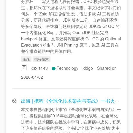
分损坏——写入过程无任何报错，CRC 校验也完全通
过，损坏只在下游读取时才会暴露。本文记录了我们如
何从一个"Zstd 解压报错"出发，借助多款 AI 工具辅助
分析，历经代码排查、JDK 版本二分、自建编译环境
等多个阶段，最终将问题根因锁定到 JDK25 G1GC 的
一个内部优化 Bug，并推动 OpenJDK 社区完成
backport 修复。文章还将深度解析 G1 GC 的 Optional
Evacuation 机制与 JNI Pinning 原理，以及 AI 工具在
整个排查链路中的具体作用。
java
携程技术
1143
Technology
lddgo
Shared on
2026-04-02
出海 | 携程《全球化技术架构与实战》一书火爆上市，看全球流量调度“最强大脑” UCS 如何破解合规与高可用难题
本文来自携程刚刚上市的《全球化技术架构与实战》一
书。携程集团自2016年起启动全球化战略，在全球化
进程中，技术团队在挑战中学习，在磨砺中成长，积累
了许多值得借鉴的经验。全书以“全球化业务落地”为主