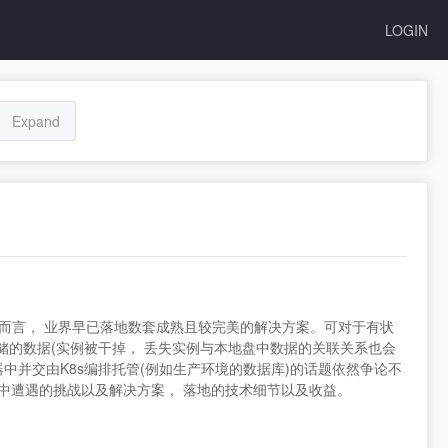
LOGIN
Expand
服务而言， 业界早已落地数套成熟且较完美的解决方案。可对于有状
储的数据(实例被干掉， 丢失实例与本地盘中数据的关联关系也会
中并交由K8s编排托管(例如生产环境的数据库)的话题依然争论不
s， 容器化中遭遇的挑战以及解决方案， 落地的技术细节以及收益。