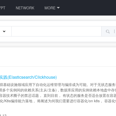
YPT
NETWORK
MORE
|
sticsearch/Clickhouse)
准， 使得基础设施领域应用下自动化运维管理与编排成为可能。对于无状态
用多个实例间的依赖关系(主从/主备)，数据库应用的实例依赖本地盘中存
容器技术圈子的禁忌话题， 直到目前， 有状态的服务是否适合放置在容器
生产环境的容器化/K8s编排能力落地， 将阐述为何我们需要进行容器化/on k8
3-12