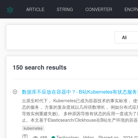
ARTICLE
STRING
CONVERTER
ENCR
150
search results
数据库不应放在容器中？- B站Kubernetes有状态服务实践(Ela
云原生时代下， Kubernetes已成为容器技术的事实标
态的服务， 方案的复杂度就以几何倍数增长， 例如分布式应
导致实例重建失败)。 多种原因导致有状态的应用一度成为了
止。本文基于Elasticsearch/Clickhouse在B站
kubernetes
488
Technology
lddgo
Shared on
2024-0