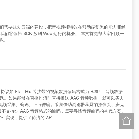
此我们需要规划云端的建设，把音视频和特效在移动端积累的能力和经
们将编辑 SDK 放到 Web 运行的机会。 本文首先帮大家回顾一
路。
发协议如 Flv、Hls 等挟带的视频数据编码格式为 H264，音频数据
问题。如果能够在直播推流时直接推送 AAC 音频数据，就可以省去
，音视频采集、编码、上行传输。采集借助浏览器暴露的摄像头、麦克
Codec 暂不支持对 AAC 音频格式的编码，需要寻找音频编码的替代方案。
软件实现，提供了简洁的 API
