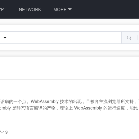
YPT
NETWORK
MORE
|
诟病的一个点。WebAssembly 技术的出现，且被各主流浏览器所支持，让我
embly 是静态语言编译的产物，理论上 WebAssembly 的运行速度，能比
7-19