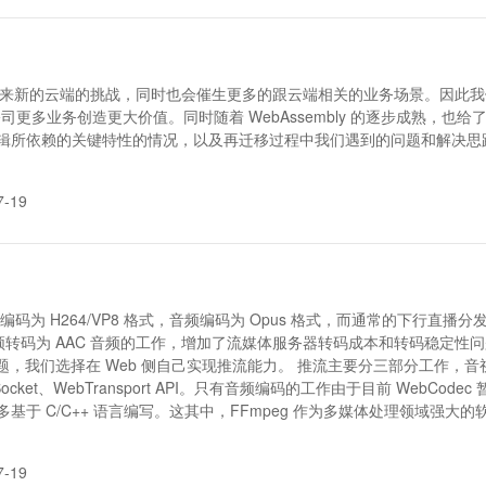
下会迎来新的云端的挑战，同时也会催生更多的跟云端相关的业务场景。因
业务创造更大价值。同时随着 WebAssembly 的逐步成熟，也给了我
b 视频编辑所依赖的关键特性的情况，以及再迁移过程中我们遇到的问题和解决思
7-19
频编码为 H264/VP8 格式，音频编码为 Opus 格式，而通常的下行直播分
 音频转码为 AAC 音频的工作，增加了流媒体服务器转码成本和转码稳定性
问题，我们选择在 Web 侧自己实现推流能力。 推流主要分三部分工作
bSocket、WebTransport API。只有音频编码的工作由于目前 Web
于 C/C++ 语言编写。这其中，FFmpeg 作为多媒体处理领域强大的
7-19